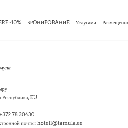
RE -10%
БРOНИPOBAНИE
Услугами
Размещени
мула
ыру
я Республика, EU
 +372 78 30430
ектронной почты: hotell@tamula.ee