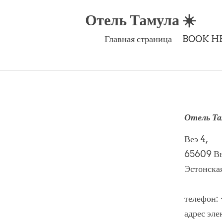
Отель Тамула ☀️
Главная страница
BOOK HE
Отель Та
Веэ 4,
65609 В
Эстонска
телефон:
адрес эл