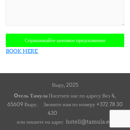
BOOK HERE
Выру, 2025
Oтель Тамула
Посетите нас по адресу Веэ 4,
65609 Выру. Звоните нам по номеру +372 78 30
430
или пишите на адрес hotell@tamula.ee