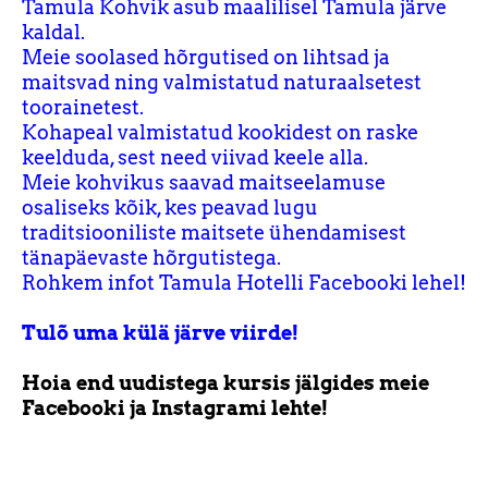
Tamula Kohvik asub maalilisel Tamula järve
kaldal.
Meie soolased hõrgutised on lihtsad ja
maitsvad ning valmistatud naturaalsetest
toorainetest.
Kohapeal valmistatud kookidest on raske
keelduda, sest need viivad keele alla.
Meie kohvikus saavad maitseelamuse
osaliseks kõik, kes peavad lugu
traditsiooniliste maitsete ühendamisest
tänapäevaste hõrgutistega.
Rohkem infot Tamula Hotelli Facebooki lehel!
Tulõ uma külä järve viirde!
Hoia end uudistega kursis jälgides meie
Facebooki ja Instagrami lehte!