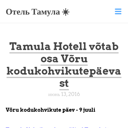
Отель Тамула ☀️
Tamula Hotell võtab
osa Võru
kodukohvikutepäeva
st
июнь 13, 2016
Võru kodukohvikute päev - 9 juuli