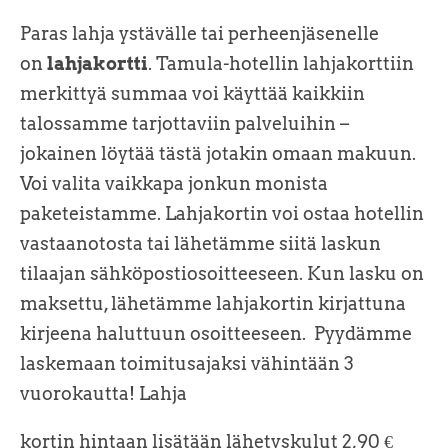
Paras lahja ystävälle tai perheenjäsenelle
on
lahjakortti
. Tamula-hotellin lahjakorttiin
merkittyä summaa voi käyttää kaikkiin
talossamme tarjottaviin palveluihin –
jokainen löytää tästä jotakin omaan makuun.
Voi valita vaikkapa jonkun monista
paketeistamme. Lahjakortin voi ostaa hotellin
vastaanotosta tai lähetämme siitä laskun
tilaajan sähköpostiosoitteeseen. Kun lasku on
maksettu, lähetämme lahjakortin kirjattuna
kirjeena haluttuun osoitteeseen. Pyydämme
laskemaan toimitusajaksi vähintään 3
vuorokautta! Lahja
kortin hintaan lisätään lähetyskulut 2,90 €