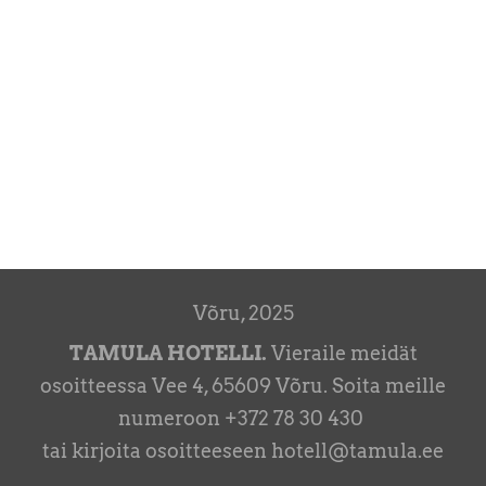
Võru, 2025
TAMULA HOTELLI.
Vieraile meidät
osoitteessa Vee 4, 65609 Võru.
Soita meille
numeroon +372 78 30 430
tai kirjoita osoitteeseen hotell@tamula.ee