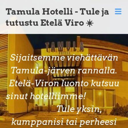
Tamula Hotelli - Tule ja
tutustu Etelä Viro ☀️
Sijaitsemme viehättävän
Tamula-järven rannalla.
Etelä-Viron luonto kutsuu
sinut hotelliimme!
Tule yksin,
kumppanisi tai perheesi