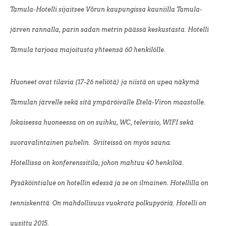
Tamula-Hotelli sijaitsee Võrun kaupungissa kauniilla Tamula-
järven rannalla, parin sadan metrin päässä keskustasta. Hotelli
Tamula tarjoaa majoitusta yhteensä 60 henkilölle.
Huoneet ovat tilavia (17-26 neliötä) ja niistä on upea näkymä
Tamulan järvelle sekä sitä ympäröivälle Etelä-Viron maastolle.
Jokaisessa huoneessa on on suihku, WC, televisio, WIFI sekä
suoravalintainen puhelin. Sviiteissä on myös sauna.
Hotellissa on konferenssitila, johon mahtuu 40 henkilöä.
Pysäköintialue on hotellin edessä ja se on ilmainen. Hotellilla on
tenniskenttä. On mahdollisuus vuokrata polkupyöriä. Hotelli on
uusittu 2015.