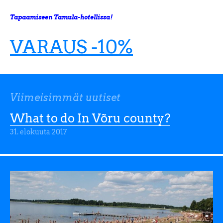
Tapaamiseen Tamula-hotellissa!
VARAUS -10%
Viimeisimmät uutiset
What to do In Võru county?
31. elokuuta 2017