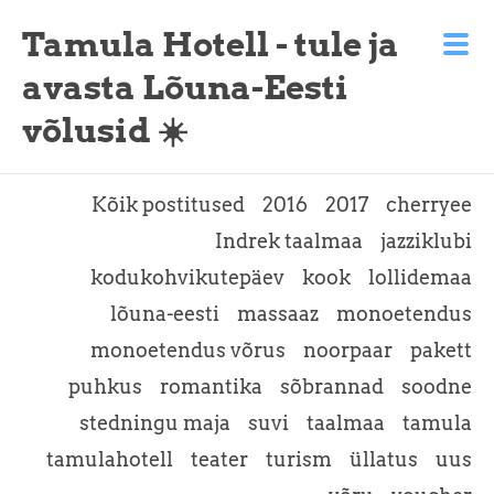
Tamula Hotell - tule ja
avasta Lõuna-Eesti
võlusid ☀️
Kõik postitused
2016
2017
cherryee
Indrek taalmaa
jazziklubi
kodukohvikutepäev
kook
lollidemaa
lõuna-eesti
massaaz
monoetendus
monoetendus võrus
noorpaar
pakett
puhkus
romantika
sõbrannad
soodne
stedningu maja
suvi
taalmaa
tamula
tamulahotell
teater
turism
üllatus
uus