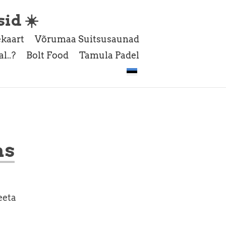
sid ☀️
kaart
Võrumaa Suitsusaunad
l..?
Bolt Food
Tamula Padel
as
eeta