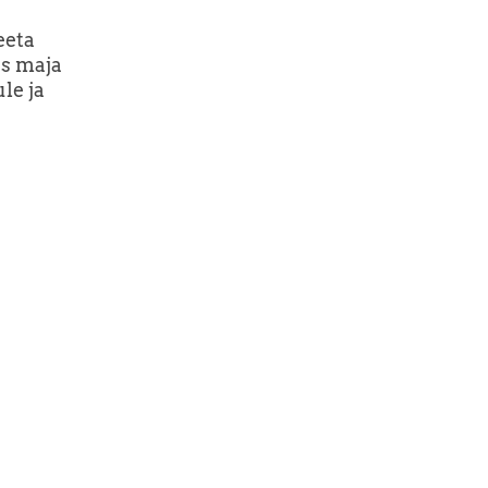
eeta
us maja
le ja