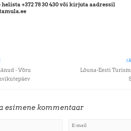
 helista +372 78 30 430 või kirjuta aadressil
tamula.ee
E
J
äänud - Võru
Lõuna-Eesti Turism
vikutepäev
ta esimene kommentaar