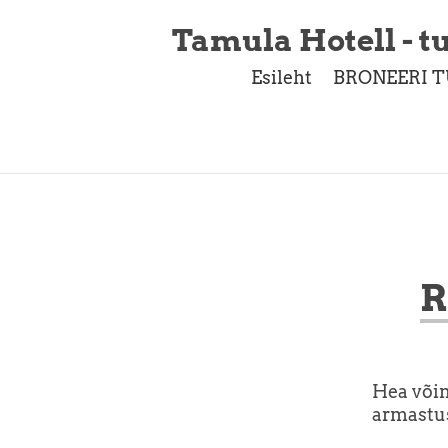
Tamula Hotell - tu
Esileht
BRONEERI T
R
Hea võim
armastus