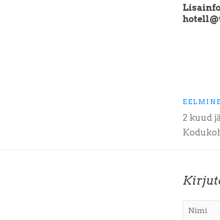
Lisainfo
hotell@
EELMIN
2 kuud j
Kodukoh
Kirju