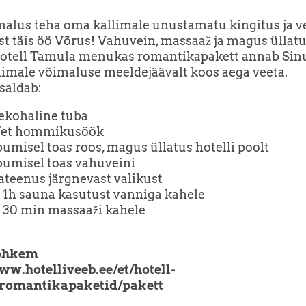
alus teha oma kallimale unustamatu kingitus ja v
t täis öö Võrus! Vahuvein, massaaž ja magus üllat
Hotell Tamula menukas romantikapakett annab Sinu
limale võimaluse meeldejäävalt koos aega veeta.
isaldab:
ekohaline tuba
fet hommikusöök
umisel toas roos, magus üllatus hotelli poolt
bumisel toas vahuveini
sateenus järgnevast valikust
1h sauna kasutust vanniga kahele
30 min massaaži kahele
rohkem
ww.hotelliveeb.ee/et/hotell-
romantikapaketid/pakett