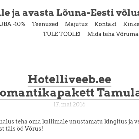
le ja avasta Lõuna-Eesti võlu
UBA -10%
Teenused
Majutus
Kontakt
Kinke
TULE TÖÖLE!
Mida teha Võrumaa
Hotelliveeb.ee
omantikapakett Tamul
17. mai 2016
alus teha oma kallimale unustamatu kingitus ja v
t täis öö Võrus!