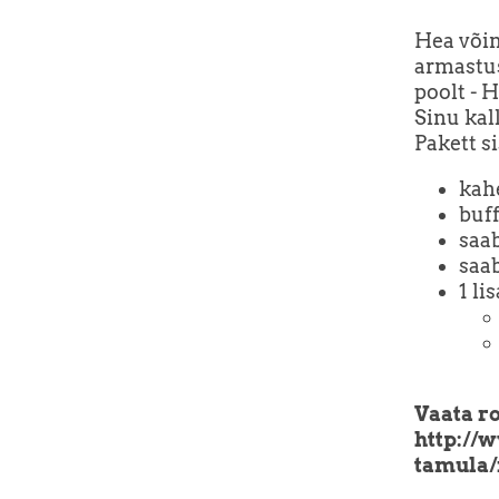
Hea võim
armastus
poolt - 
Sinu kal
Pakett s
kah
buf
saab
saa
1 li
Vaata 
http://w
tamula/